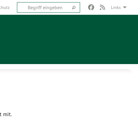
chutz
Links
t mit.